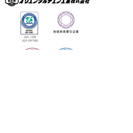
JQA-1248
​JQA-EM7460
＞
ホーム
＞業務内容
＞
社員インタビュー
＞採用情報
＞お知らせ・最新情報
＞サイトマップ