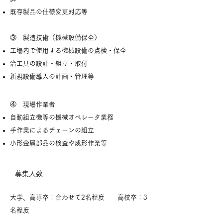
既存製品の仕様変更対応等
③
製造技術（機械設備保全）
工場内で使用する機械設備の点検・保全
治工具の設計・組立・取付
新規設備導入の計画・管理
等
④ 現場作業者
自動組立機等の機械オペレータ業務
手作業によるチェーンの組立
小形金属部品の検査や成形作業等
​募集人数
​大学、高専卒：合わせて2
名程度 高校卒：3
名程度