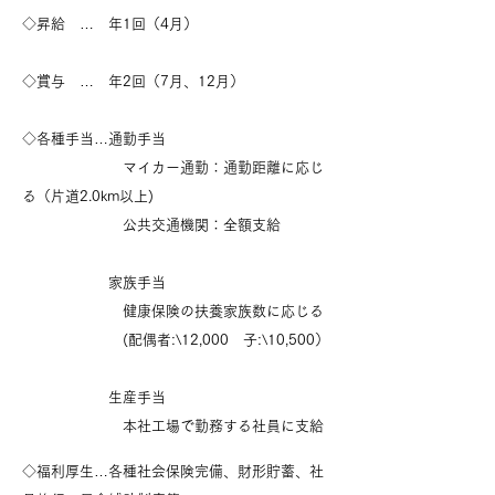
◇昇給 … 年1回（4月）
◇賞与 … 年2回（7月、12月）
◇各種手当…通勤手当
マイカー通勤：通勤距離に応じ
る（片道2.0km以上)
公共交通機関：全額支給
家族手当
健康保険の扶養家族数に応じる
(配偶者:\12,000 子:\10,500）
生産手当
本社工場で勤務する社員に支給
◇福利厚生…各種社会保険完備、
財形貯蓄、社