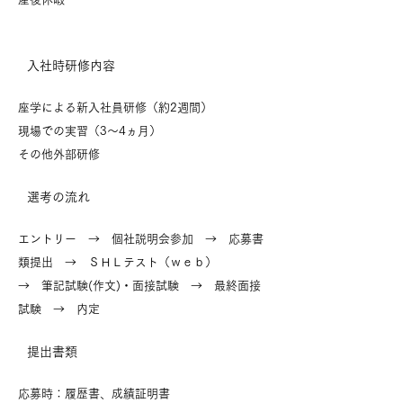
入社時​研修内容
座学による新入社員研修（約2週間）
現場での実習（3～4ヵ月）
その他外部研修
​選考の流れ
エントリー → 個社説明会参加 → 応募書
類提出 → ＳＨＬテスト（ｗｅｂ）
→ 筆記試験(作文)・面接試験 → ​最終面接
試験 → 内定
​提出書類
応募時：履歴書、成績証明書