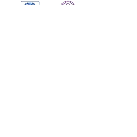
JQA-1248
​JQA-EM7460
＞
ホーム
＞業務内容
＞
社員インタビュー
＞採用情報
＞お知らせ・最新情報
＞サイトマップ
【お問い合わせ】