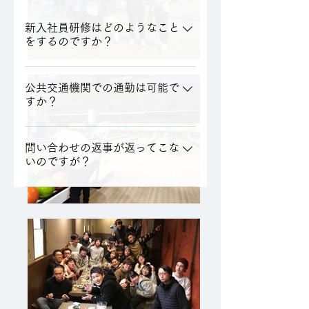
新入社員研修はどのようなこと
をするのですか？
入社後2週間程度、座学にて製品知識・
ビジネスマナー等の講習を受講しま
公共交通機関での通勤は可能で
すか？
す。 その後、1か月ローテーションで
3~4か月程度各製造現場での実作業研修
可能ですが松任駅から徒歩20分程度歩
を行っていただきます。 実作業研修で
いて頂く必要があります。また、バス
問い合わせの返事が返ってこな
の適性や本人の希望を考慮して、本配
いのですが？
での通勤も難しいかと思います。 弊社
属を行います。
では社員の大半が自動車通勤です。
PCよりメールを送信するため、PCメー
ル全般を受信拒否されている方にはお
返事出来ていない可能性がございま
す。 恐れ入りますが受信設定をご確認
の上、『@ocm.co.jp』を受信許可して
下さいますようお願い致します。