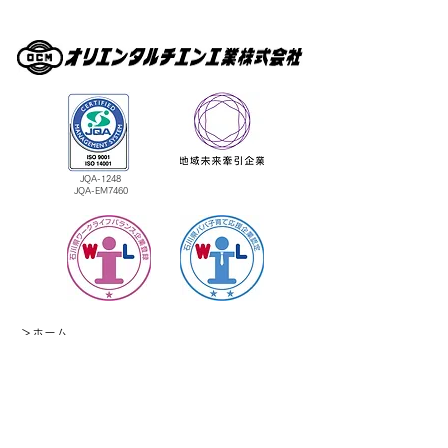
JQA-1248
​JQA-EM7460
＞
ホーム
＞業務内容
＞
社員インタビュー
＞採用情報
＞お知らせ・最新情報