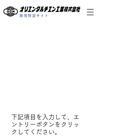
採用特設サイト
オリエンタルチエン
工業 新卒エントリ
ー
エントリー後、採用担当者より
ご連絡致します。
本社工場（石川県白山市宮永市
町485番地）
下記項目を入力して、エ
ントリーボタンをクリッ
クしてください。