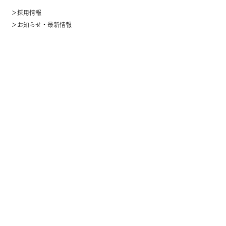
＞採用情報
＞お知らせ・最新情報
＞サイトマップ
【お問い合わせ】
076-276-1155
（代
表）
管理部 林・東方
【お知らせ・更新情報】