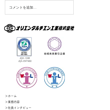
コメントを追加…
JQA-1248
​JQA-EM7460
＞
ホーム
＞業務内容
＞
社員インタビュー