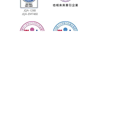
JQA-1248
​JQA-EM7460
＞
ホーム
＞業務内容
＞
社員インタビュー
＞採用情報
＞お知らせ・最新情報
＞サイトマップ
【お問い合わせ】
076-276-1155
（代
表）
管理部 林・東方
【お知らせ・更新情報】