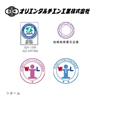
JQA-1248
​JQA-EM7460
＞
ホーム
＞業務内容
＞
社員インタビュー
＞採用情報
＞お知らせ・最新情報
＞サイトマップ