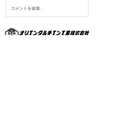
コメントを追加…
JQA-1248
​JQA-EM7460
＞
ホーム
＞業務内容
＞
社員インタビュー